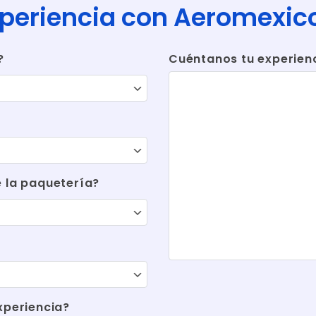
xperiencia con Aeromexi
?
Cuéntanos tu experienci
e la paquetería?
xperiencia?