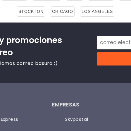
STOCKTON
CHICAGO
LOS ANGELES
 y promociones
rreo
iamos correo basura :)
EMPRESAS
 Express
Skypostal