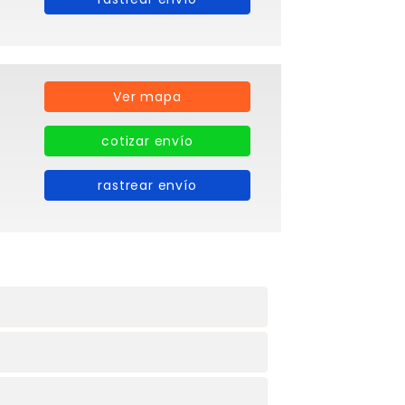
Ver mapa
cotizar envío
rastrear envío