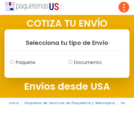
Tog
navi
COTIZA TU ENVÍO
Selecciona tu tipo de Envío
Paquete
Documento
Envíos desde USA
Inicio
Empresas de Servicios de Paquetería y Mensajería
FedEx