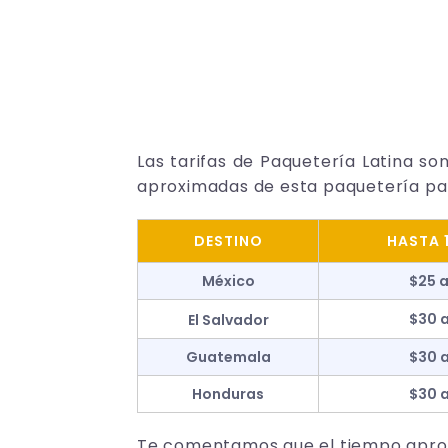
Las tarifas de Paquetería Latina so
aproximadas de esta paquetería par
DESTINO
HASTA 1
México
$25 
$30 
El Salvador
Guatemala
$30 
Honduras
$30 
Te comentamos que el tiempo aproxi