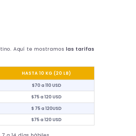
estino. Aquí te mostramos
las tarifas
HASTA 10 KG (20 LB)
$70 a 110 USD
$75 a 120 USD
$ 75 a 120USD
$75 a 120 USD
 a 14 días hábiles.