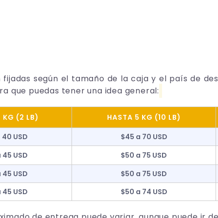
n fijadas según el tamaño de la caja y el país de d
a que puedas tener una idea general:
 KG (2 LB)
HASTA 5 KG (10 LB)
a 40 USD
$45 a 70 USD
a 45 USD
$50 a 75 USD
a 45 USD
$50 a 75 USD
a 45 USD
$50 a 74 USD
mado de entrega puede variar, aunque puede ir de 7