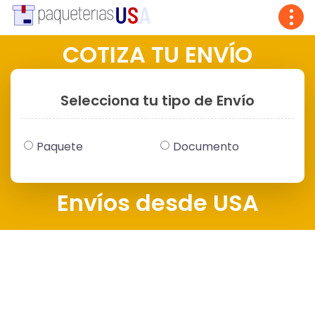
Tog
navi
COTIZA TU ENVÍO
Selecciona tu tipo de Envío
Paquete
Documento
Envíos desde USA