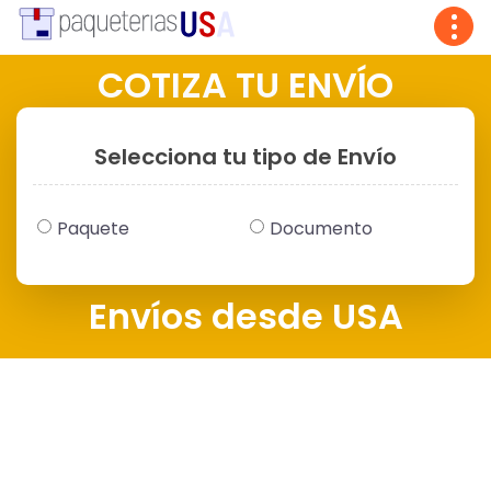
Tog
navi
COTIZA TU ENVÍO
Selecciona tu tipo de Envío
Paquete
Documento
Envíos desde USA